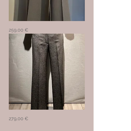
Prezzo
259,00 €
Prezzo
279,00 €