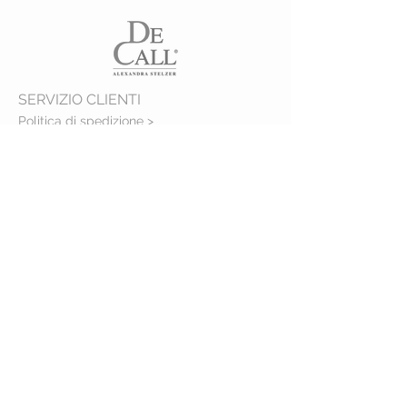
SERVIZIO CLIENTI
Politica di spedizione >
Politica sui resi >
Contattaci >
Chi siamo >
VISITA IL NOSTRO NEGOZIO
VIA DELLE CORSE 111
Merano 39012, BZ
STAY CONNECTED