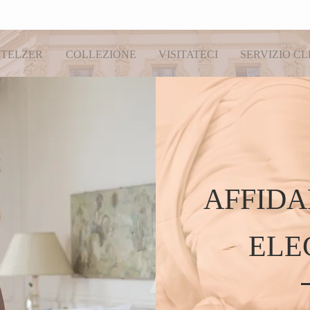
TELZER
COLLEZIONE
VISITATECI
SERVIZIO CL
AFFIDA
ELE