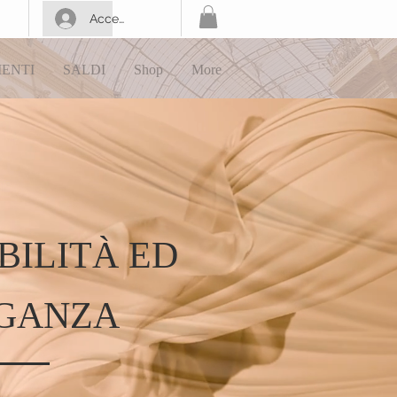
Accedi
IENTI
SALDI
Shop
More
BILITÀ ED
GANZA