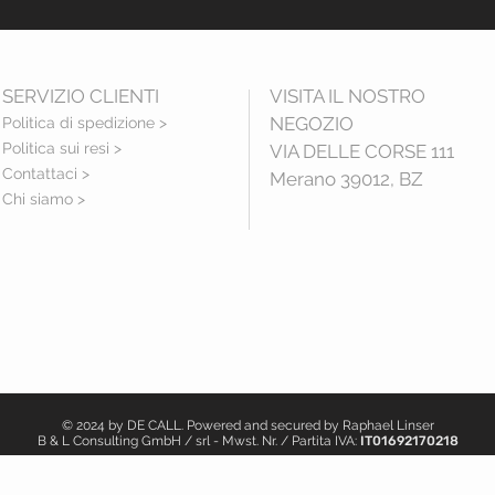
SERVIZIO CLIENTI
VISITA IL NOSTRO
NEGOZIO
Politica di spedizione >
Politica sui resi >
VIA DELLE CORSE 111
Contattaci >
Merano 39012, BZ
Chi siamo >
© 2024 by DE CALL. Powered and secured by
Raphael Linser
B & L Consulting GmbH / srl - Mwst. Nr. / Partita IVA:
IT01692170218