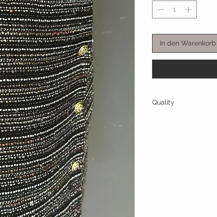
In den Warenkorb
Quality
67% WU 12%PL 7%WO 7%