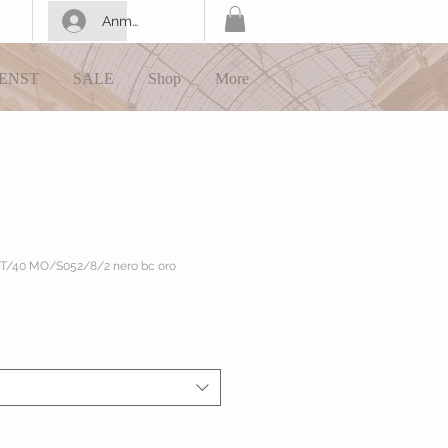
Anmelden
ENST
SALE
Shop
More
/T/40 MO/S052/8/2 nero bc oro